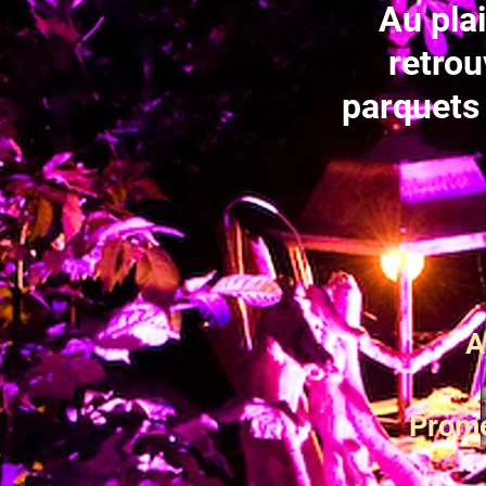
Au plai
retrou
parquets 
A
Prome