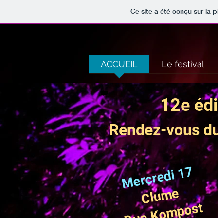
Ce site a été conçu sur la p
ACCUEIL
Le festival
12e édi
Rendez-vous du 
Mercredi 17
Clume
Duo Kompost