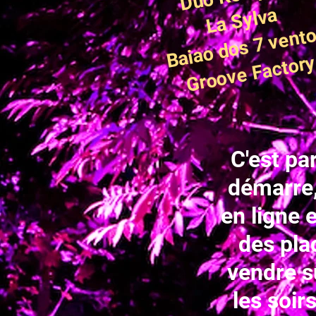
La Sylva
Baiao dos 7 vent
Groove Factor
C'est par
démarre, 
en ligne 
des pla
vendre s
les soirs