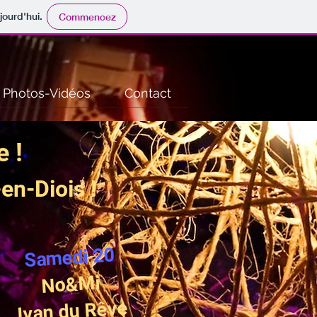
jourd'hui.
Commencez
Photos-Vidéos
Contact
e !
en-Diois !
Samedi 20
No&Mi
Ivan du Rêve