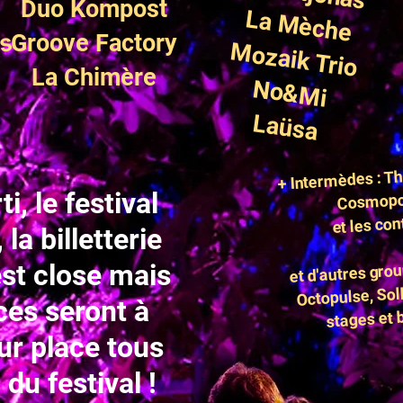
Duo Kompost
La Mèche
os
Groove Factory
Mozaik Trio
La Chimère
y
No&Mi
Laüsa
+ Intermèdes : Th
Cosmopol
ti, le festival
et les con
la billetterie
et d'autres grou
est close mais
Octopulse, Soll
ces seront à
stages et b
ur place tous
 du festival !