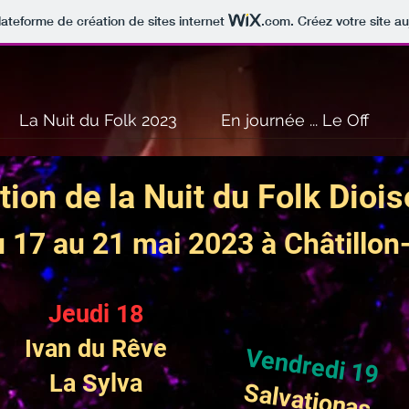
lateforme de création de sites internet
.com
. Créez votre site au
La Nuit du Folk 2023
En journée ... Le Off
tion de la Nuit du Folk Diois
17 au 21 mai 2023 à Châtillon-
Jeudi 18
Ivan du Rêve
Vendredi 19
La Sylva
Salvatjonas