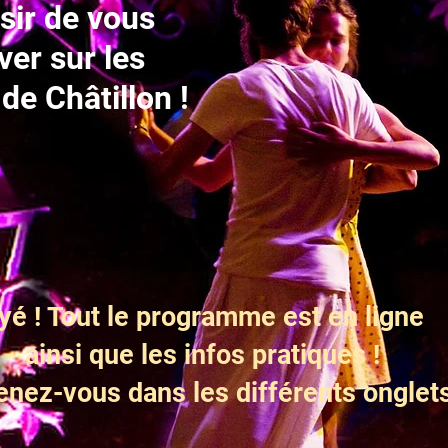
sir de vous
ver sur les
de Châtillon !
yé ! Tout le
programme est en ligne
ainsi que les infos pratiques !
nez-vous dans les différents onglets