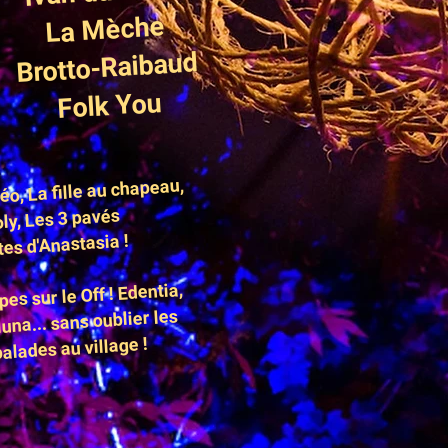
La Mèche
Brotto-Raibaud
Folk You
éo, La fille au chapeau,
y, Les 3 pavés
tes d'Anastasia !
pes sur le Off ! Edentia,
una... sans oublier les
alades au village !