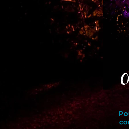
Pou
con